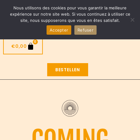
Nieuwe taco’s beschikbaar ! ROMA en Tokyo
Nous utilisons des cookies pour vous garantir la meilleure
NL
expérience sur notre site web. Si vous continuez à utiliser ce
site, nous supposerons que vous en êtes satisfait.
Accepter
Refuser
0
€
0,00
BESTELLEN