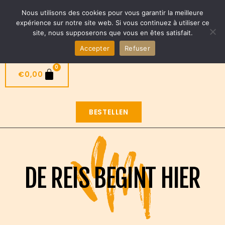
Nieuwe taco’s beschikbaar ! ROMA en Tokyo
Nous utilisons des cookies pour vous garantir la meilleure
NL
expérience sur notre site web. Si vous continuez à utiliser ce
site, nous supposerons que vous en êtes satisfait.
Accepter
Refuser
0
€
0,00
BESTELLEN
DE REIS BEGINT HIER