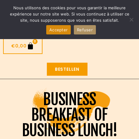
Nieuwe taco’s beschikbaar ! ROMA en Tokyo
Nous utilisons des cookies pour vous garantir la meilleure
NL
expérience sur notre site web. Si vous continuez à utiliser ce
site, nous supposerons que vous en êtes satisfait.
Accepter
Refuser
0
€
0,00
BESTELLEN
BUSINESS
BREAKFAST OF
BUSINESS LUNCH!