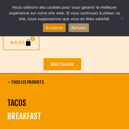
Nieuwe taco’s beschikbaar ! ROMA en Tokyo
Nous utilisons des cookies pour vous garantir la meilleure
NL
expérience sur notre site web. Si vous continuez à utiliser ce
site, nous supposerons que vous en êtes satisfait.
Accepter
Refuser
0
€
0,00
BESTELLEN
–
TOUS LES PRODUITS
TACOS
BREAKFAST